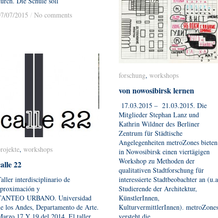
urch. Die Schule soll
07/07/2015
07/07/2015
/
/
No comments
No comments
forschung
forschung
,
workshops
workshops
von nowosibirsk lernen
von nowosibirsk lernen
17.03.2015 – 21.03.2015. Die
Mitglieder Stephan Lanz und
Kathrin Wildner des Berliner
Zentrum für Städtische
Angelegenheiten metroZones bieten
rojekte
rojekte
,
workshops
workshops
in Nowosibirsk einen viertägigen
Workshop zu Methoden der
calle 22
calle 22
qualitativen Stadtforschung für
aller interdisciplinario de
interessierte Stadtbeobachter an (u.a
aproximación y
Studierende der Architektur,
TANTEO URBANO. Universidad
KünstlerInnen,
e los Andes, Departamento de Arte.
KulturvermittlerInnen). metroZone
arzo 17 Y 19 del 2014. El taller,
versteht die