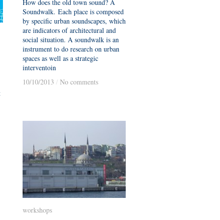
How does the old town sound? A
Soundwalk. Each place is composed
by specific urban soundscapes, which
are indicators of architectural and
social situation. A soundwalk is an
instrument to do research on urban
spaces as well as a strategic
interventoin
10/10/2013
10/10/2013
/
/
No comments
No comments
t
workshops
workshops