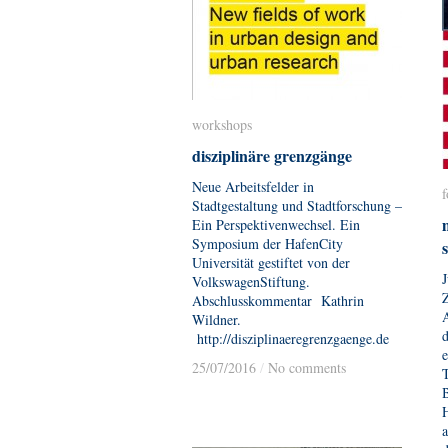
workshops
workshops
disziplinäre grenzgänge
disziplinäre grenzgänge
Neue Arbeitsfelder in
Stadtgestaltung und Stadtforschung –
Ein Perspektivenwechsel. Ein
Symposium der HafenCity
Universität gestiftet von der
J
VolkswagenStiftung.
Z
Abschlusskommentar Kathrin
Wildner.
http://disziplinaeregrenzgaenge.de
e
25/07/2016
25/07/2016
/
/
No comments
No comments
B
H