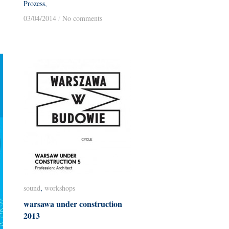
Prozess,
03/04/2014
03/04/2014
/
/
No comments
No comments
sound
sound
,
workshops
workshops
warsawa under construction
warsawa under construction
2013
2013