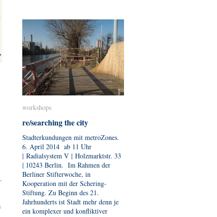
workshops
workshops
re/searching the city
re/searching the city
Stadterkundungen mit metroZones.
6. April 2014 ab 11 Uhr
| Radialsystem V | Holzmarktstr. 33
| 10243 Berlin. Im Rahmen der
Berliner Stifterwoche, in
.
Kooperation mit der Schering-
Stiftung. Zu Beginn des 21.
Jahrhunderts ist Stadt mehr denn je
s
ein komplexer und konfliktiver