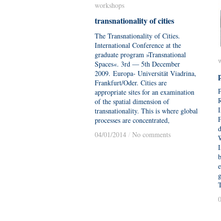
workshops
workshops
transnationality of cities
transnationality of cities
The Transnationality of Cities.
International Conference at the
graduate program »Transnational
Spaces«. 3rd — 5th December
2009. Europa- Universität Viadrina,
Frankfurt/Oder. Cities are
P
appropriate sites for an examination
R
of the spatial dimension of
I
transnationality. This is where global
F
processes are concentrated,
d
04/01/2014
04/01/2014
/
/
No comments
No comments
I
e
g
T