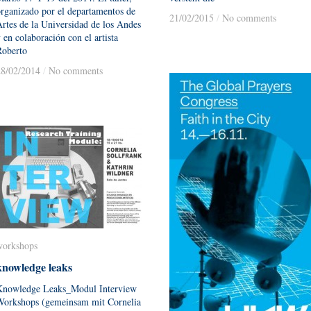
rganizado por el departamentos de
21/02/2015
21/02/2015
/
/
No comments
No comments
rtes de la Universidad de los Andes
 en colaboración con el artista
Roberto
28/02/2014
28/02/2014
/
/
No comments
No comments
workshops
workshops
knowledge leaks
knowledge leaks
Knowledge Leaks_Modul Interview
Workshops (gemeinsam mit Cornelia