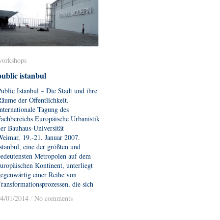
workshops
workshops
public istanbul
public istanbul
ublic Istanbul – Die Stadt und ihre
äume der Öffentlichkeit.
nternationale Tagung des
achbereichs Europäische Urbanistik
er Bauhaus-Universität
Weimar, 19.-21. Januar 2007.
stanbul, eine der größten und
bedeutensten Metropolen auf dem
uropäischen Kontinent, unterliegt
egenwärtig einer Reihe von
ransformationsprozessen, die sich
04/01/2014
04/01/2014
/
/
No comments
No comments