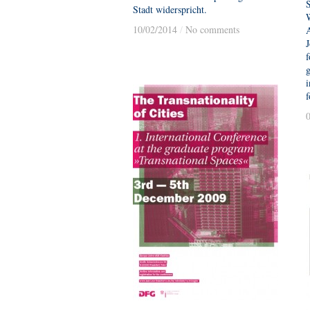
Stadt widerspricht.
10/02/2014
10/02/2014
/
/
No comments
No comments
f
g
i
f