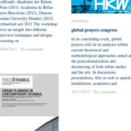
Sollfrank) Akademie der Künste
Wien (2011) Academia de Bellas
Artes Barcelona (2012), Duncan
Jordan University Dundee (2012)
workshops
workshops
ortlaufend seit 2011 The workshop
global prayers congress
global prayers congress
ives an insight into different
nterview techniques and designs
In its concluding event, global
ocussing on
prayers will set its analyses within
09/06/2011
09/06/2011
/
/
No comments
No comments
current theoretical and
methodological approaches aimed a
the postcolonialization and
decentering of both urban studies
and the arts. In discussions,
presentations, film as well as spatial
installations, academics and
10/11/2013
10/11/2013
/
/
No comments
No comments