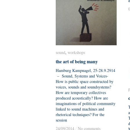
d
sound
sound
,
workshops
workshops
the art of being many
the art of being many
Hamburg Kampnagel, 25-28.9.2914
– Sound, Systems and Voices-
How is public space constructed by
voices, sounds and soundsystems?
p
p
How are temporary collectives
produced acoustically? How are
imaginations of political community
T
linked to sound machines and
rhetorical techniques? For the
session
d
24/09/2014
24/09/2014
/
/
No comments
No comments
M