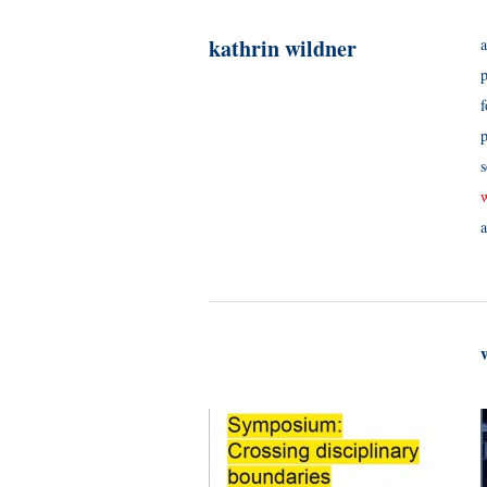
kathrin wildner
a
p
p
a