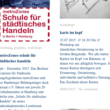
workshops
workshops
karte im kopf
karte im kopf
23.07.2015 /// 18.30 Uhr ///
Workshop zur
forschung
forschung
,
projekte
projekte
,
workshops
workshops
räumlichen Orientierung in der
Großen Bergstraße. Wir alle haben
metroZones schule für
metroZones schule für
Karten im Kopf von Räumen, in
städtisches handeln
städtisches handeln
denen wir uns alltäglich bewegen. I
diesen Karten überlagern sich
uli – Dezember 2015. Das Berliner
Erinnerung, Orientierung,
entrum für Städtische
individuelle und kollektive Nutzung
Angelegenheiten metroZones und
Das Zeichnen dieser Karten
der Hamburger Bildungsträger dock
urope e.V. führen mit jeweils 20
09/06/2015
09/06/2015
/
/
No comments
No comments
Teilnehmenden in Hamburg und
erlin eine „Schule für städtisches
andeln“ als neues
außerakademisches Lernformat