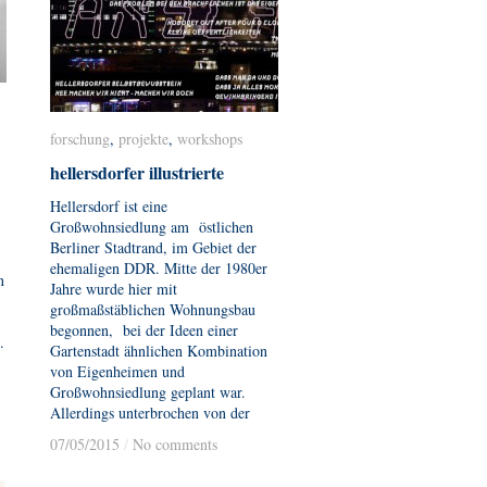
forschung
forschung
,
projekte
projekte
,
workshops
workshops
hellersdorfer illustrierte
hellersdorfer illustrierte
Hellersdorf ist eine
Großwohnsiedlung am östlichen
Berliner Stadtrand, im Gebiet der
ehemaligen DDR. Mitte der 1980er
n
Jahre wurde hier mit
großmaßstäblichen Wohnungsbau
begonnen, bei der Ideen einer
.
Gartenstadt ähnlichen Kombination
von Eigenheimen und
Großwohnsiedlung geplant war.
Allerdings unterbrochen von der
07/05/2015
07/05/2015
/
/
No comments
No comments