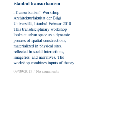
istanbul transurbanism
istanbul transurbanism
„Transurbanism“ Workshop
Architekturfakultät der Bilgi
Universität, Istanbul Februar 2010
This transdisciplinary workshop
looks at urban space as a dynamic
process of spatial constructions,
materialized in physical sites,
reflected in social interactions,
imageries, and narratives. The
workshop combines inputs of theory
09/09/2013
09/09/2013
/
/
No comments
No comments