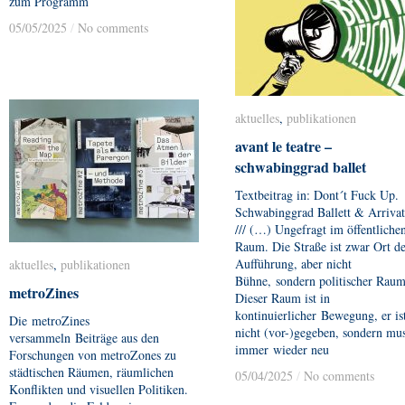
zum Programm
05/05/2025
05/05/2025
/
/
No comments
No comments
aktuelles
aktuelles
,
publikationen
publikationen
avant le teatre –
avant le teatre –
schwabinggrad ballet
schwabinggrad ballet
Textbeitrag in: Dont´t Fuck Up.
Schwabinggrad Ballett & Arrivat
/// (…) Ungefragt im öffentliche
Raum. Die Straße ist zwar Ort d
Aufführung, aber nicht
aktuelles
aktuelles
,
publikationen
publikationen
Bühne, sondern politischer Raum
metroZines
metroZines
Dieser Raum ist in
kontinuierlicher Bewegung, er is
Die metroZines
nicht (vor-)gegeben, sondern mu
versammeln Beiträge aus den
immer wieder neu
Forschungen von metroZones zu
städtischen Räumen, räumlichen
05/04/2025
05/04/2025
/
/
No comments
No comments
Konflikten und visuellen Politiken.