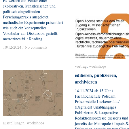
Es werden die Felder einer
explorativen, künstlerischen und
politisch eingreifenden
Forschungspraxis ausgelotet,
methodische Experimente präsentiert
wie auch ein konzeptuelles
Vokabular zur Diskussion gestellt.
metrozines #1 : Reading
10/12/2024
10/12/2024
/
/
No comments
No comments
vortrag
vortrag
,
workshops
workshops
editieren, publizieren,
editieren, publizieren,
archivieren
archivieren
14.11.2024 ab 15 Uhr /
Fachhochschule Potsdam:
Präsenzstelle Luckenwalde/
(Digitales) Unabhängiges
Publizieren & kooperative
Redaktionsprozesse diesseits und
ausstellungen
ausstellungen
,
workshops
workshops
jenseits der Metropole / Inputs &
Diskussion organisiert von Christ