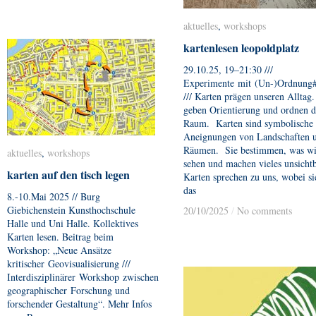
aktuelles
aktuelles
,
workshops
workshops
kartenlesen leopoldplatz
kartenlesen leopoldplatz
29.10.25, 19–21:30 ///
Experimente mit (Un-)Ordnung
/// Karten prägen unseren Alltag.
geben Orientierung und ordnen 
Raum. Karten sind symbolische
Aneignungen von Landschaften 
Räumen. Sie bestimmen, was wi
aktuelles
aktuelles
,
workshops
workshops
sehen und machen vieles unsicht
karten auf den tisch legen
karten auf den tisch legen
Karten sprechen zu uns, wobei si
das
8.-10.Mai 2025 // Burg
Giebichenstein Kunsthochschule
20/10/2025
20/10/2025
/
/
No comments
No comments
Halle und Uni Halle. Kollektives
Karten lesen. Beitrag beim
Workshop: „Neue Ansätze
kritischer Geovisualisierung ///
Interdisziplinärer Workshop zwischen
geographischer Forschung und
forschender Gestaltung“. Mehr Infos