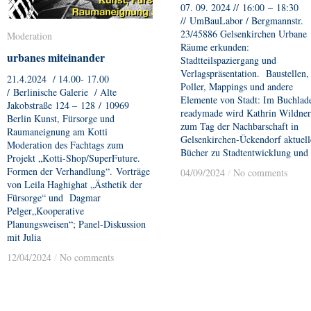
07. 09. 2024 // 16:00 – 18:30
// UmBauLabor / Bergmannstr.
23/45886 Gelsenkirchen Urbane
Moderation
Moderation
Räume erkunden:
urbanes miteinander
urbanes miteinander
Stadtteilspaziergang und
Verlagspräsentation. Baustellen,
21.4.2024 / 14.00- 17.00
Poller, Mappings und andere
/ Berlinische Galerie / Alte
Elemente von Stadt: Im Buchlad
Jakobstraße 124 – 128 / 10969
readymade wird Kathrin Wildner
Berlin Kunst, Fürsorge und
zum Tag der Nachbarschaft in
Raumaneignung am Kotti
Gelsenkirchen-Ückendorf aktuell
Moderation des Fachtags zum
Bücher zu Stadtentwicklung und
Projekt „Kotti-Shop/SuperFuture.
Formen der Verhandlung“. Vorträge
04/09/2024
04/09/2024
/
/
No comments
No comments
von Leila Haghighat „Ästhetik der
Fürsorge“ und Dagmar
Pelger„Kooperative
Planungsweisen“; Panel-Diskussion
mit Julia
12/04/2024
12/04/2024
/
/
No comments
No comments