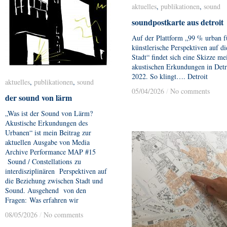
aktuelles
aktuelles
,
publikationen
publikationen
,
sound
sound
soundpostkarte aus detroit
soundpostkarte aus detroit
Auf der Plattform „99 % urban f
künstlerische Perspektiven auf di
Stadt“ findet sich eine Skizze me
akustischen Erkundungen in Detr
2022. So klingt…. Detroit
aktuelles
aktuelles
,
publikationen
publikationen
,
sound
sound
05/04/2026
05/04/2026
/
/
No comments
No comments
der sound von lärm
der sound von lärm
„Was ist der Sound von Lärm?
Akustische Erkundungen des
Urbanen“ ist mein Beitrag zur
aktuellen Ausgabe von Media
Archive Performance MAP #15
Sound / Constellations zu
interdisziplinären Perspektiven auf
die Beziehung zwischen Stadt und
Sound. Ausgehend von den
Fragen: Was erfahren wir
08/05/2026
08/05/2026
/
/
No comments
No comments