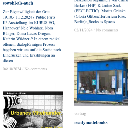
sowohl-als-auch
sowohl-als-auch
Berkes (FHP) & Janine Sack
(EECLECTIC). Moritz Grünke
Zur Eigenwilligkeit der Orte.
(Gloria Glitzer/Herbarium Riso,
19.10.- 1.12.2024 / Public Parts
Berlin):„Books as Spaces
II/ Ausstellung im KUBUS EG,
Hannover/ Nele Wohlatz, Nora
02/11/2024
02/11/2024
/
/
No comments
No comments
Bünger, Diana Lucas Drogan,
Kathrin Wildner // In einem radikal
offenen, dialogförmigen Prozess
begeben wir uns auf die Suche nach
Eindrücken und Erzählungen an
diesen
04/10/2024
04/10/2024
/
/
No comments
No comments
vortrag
vortrag
readymadebooks
readymadebooks